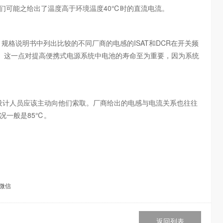
T。他们可能之给出了温度高于环境温度40℃时的直流电流。
格说明书中列出比较的不同厂商的电感的ISAT和DCR在开关频
。这一点对提高便携式电源系统中电池的寿命至为重要，因为系统
计人员应该主动向他们索取。厂商给出的电感与电流关系也往往
况一般是85℃。
微信
返回列表