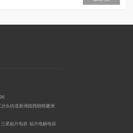
06
区沙头街道新洲路西朗晴馨洲
三星贴片电容
贴片电解电容