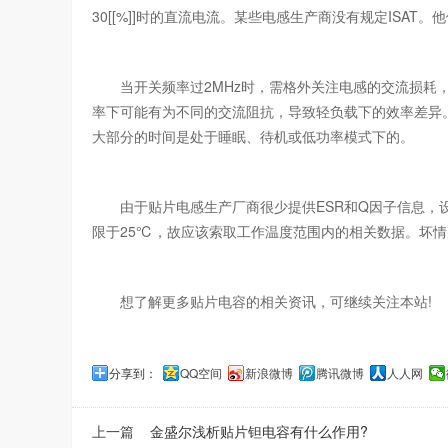
30[[%]]时的直流电流。某些电感生产商没有规定ISA
当开关频率过2MHz时，需格外关注电感的交流损耗，规
率下可能有为不同的交流阻抗，导致轻负载下的效率差异
大部分的时间是处于睡眠、待机或低功率模式下的。
由于贴片电感生产厂商很少提供ESR和Q因子信息，设
限于25℃，故应该索取工作温度范围内的相关数据。坏情
想了解更多贴片电容的相关资讯，可继续关注本站!
分享到：
QQ空间
新浪微博
腾讯微博
人人网
上一篇
金盛尔浅析贴片钽电容有什么作用?